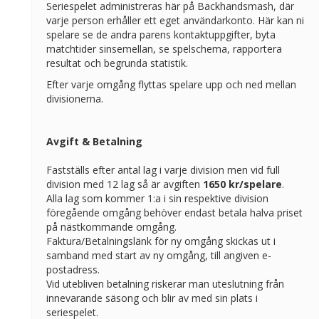
Seriespelet administreras här på Backhandsmash, där
varje person erhåller ett eget användarkonto. Här kan ni
spelare se de andra parens kontaktuppgifter, byta
matchtider sinsemellan, se spelschema, rapportera
resultat och begrunda statistik.
Efter varje omgång flyttas spelare upp och ned mellan
divisionerna.
Avgift & Betalning
Fastställs efter antal lag i varje division men vid full
division med 12 lag så är avgiften
1650 kr/spelare
.
Alla lag som kommer 1:a i sin respektive division
föregående omgång behöver endast betala halva priset
på nästkommande omgång.
Faktura/Betalningslänk för ny omgång skickas ut i
samband med start av ny omgång, till angiven e-
postadress.
Vid utebliven betalning riskerar man uteslutning från
innevarande säsong och blir av med sin plats i
seriespelet.