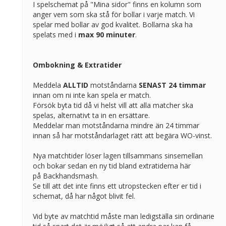
I spelschemat på "Mina sidor" finns en kolumn som
anger vem som ska stå för bollar i varje match. Vi
spelar med bollar av god kvalitet. Bollarna ska ha
spelats med i
max 90 minuter
.
Ombokning & Extratider
Meddela
ALLTID
motståndarna
SENAST 24 timmar
innan om ni inte kan spela er match.
Försök byta tid då vi helst vill att alla matcher ska
spelas, alternativt ta in en ersättare.
Meddelar man motståndarna mindre än 24 timmar
innan så har motståndarlaget rätt att begära WO-vinst.
Nya matchtider löser lagen tillsammans sinsemellan
och bokar sedan en ny tid bland extratiderna här
på Backhandsmash.
Se till att det inte finns ett utropstecken efter er tid i
schemat, då har något blivit fel.
Vid byte av matchtid måste man ledigställa sin ordinarie