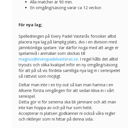
Alla matcher är 90 min.
En omgång/säsong varar ca 12 veckor.
För nya lag;
Spelledningen på Every Padel Västerås försöker alltid
placera nya lag på lämplig plats, dvs i en division med
jämnbördiga spelare. Var därför noga med att ange er
spelarnivå i anmälan som skickas till
magnus@everypadelvasteras.se
. I regel hålls det alltid
tryouts och olika kvalspel inför en ny omgång/säsong
för att på så vis fördela samtliga nya lag in i seriespelet
så rättvist som möjligt.
Deltar man inte i en try-out så kan man hamna i en
Allserie första omgången för att sedan kliva in i vårt
seriespel.
Detta gör vi för serierna ska bli jämnare och att man
inte kan hoppa av och på hur som helst.
Accepterar ni platsen godkänner ni också våra regler
och riktlinjer som ni hittar på denna sida.