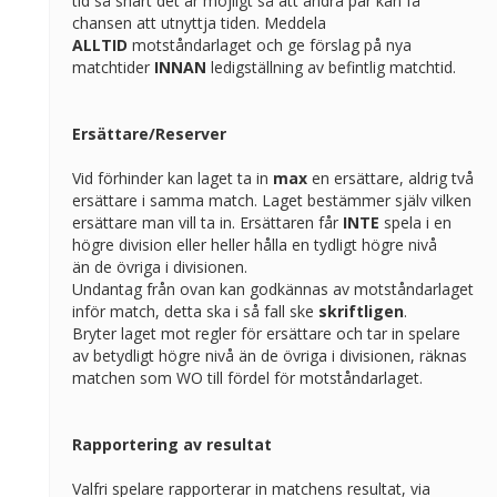
tid så snart det är möjligt så att andra par kan få
chansen att utnyttja tiden. Meddela
ALLTID
motståndarlaget och ge förslag på nya
matchtider
INNAN
ledigställning av befintlig matchtid.
Ersättare/Reserver
Vid förhinder kan laget ta in
max
en ersättare, aldrig två
ersättare i samma match. Laget bestämmer själv vilken
ersättare man vill ta in. Ersättaren får
INTE
spela i en
högre division eller heller hålla en tydligt högre nivå
än de övriga i divisionen.
Undantag från ovan kan godkännas av motståndarlaget
inför match, detta ska i så fall ske
skriftligen
.
Bryter laget mot regler för ersättare och tar in spelare
av betydligt högre nivå än de övriga i divisionen, räknas
matchen som WO till fördel för motståndarlaget.
Rapportering av resultat
Valfri spelare rapporterar in matchens resultat, via