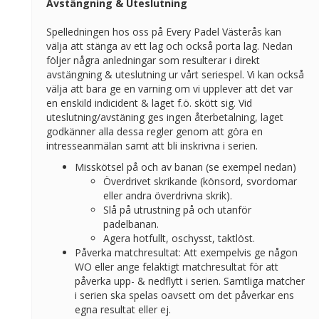
Avstängning & Uteslutning
Spelledningen hos oss på Every Padel Västerås kan
välja att stänga av ett lag och också porta lag. Nedan
följer några anledningar som resulterar i direkt
avstängning & uteslutning ur vårt seriespel. Vi kan också
välja att bara ge en varning om vi upplever att det var
en enskild indicident & laget f.ö. skött sig. Vid
uteslutning/avstäning ges ingen återbetalning, laget
godkänner alla dessa regler genom att göra en
intresseanmälan samt att bli inskrivna i serien.
Misskötsel på och av banan (se exempel nedan)
Överdrivet skrikande (könsord, svordomar
eller andra överdrivna skrik).
Slå på utrustning på och utanför
padelbanan.
Agera hotfullt, oschysst, taktlöst.
Påverka matchresultat: Att exempelvis ge någon
WO eller ange felaktigt matchresultat för att
påverka upp- & nedflytt i serien. Samtliga matcher
i serien ska spelas oavsett om det påverkar ens
egna resultat eller ej.