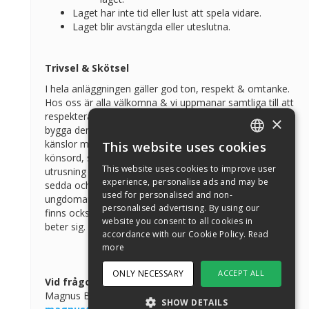
Laget har inte tid eller lust att spela vidare.
Laget blir avstängda eller uteslutna.
Trivsel & Skötsel
I hela anläggningen gäller god ton, respekt & omtanke.
Hos oss är alla välkomna & vi uppmanar samtliga till att
respektera varandra. Vi har tillsammans ett ansvar att
×
bygga denna ädla sport. Med all form av sport kommer
känslor men att ge utryck av dessa känslor i form av
This website uses cookies
ENGLISH
könsord, skrik eller exempelvis slag, sparkar, spott på
This website uses cookies to improve user
utrusning är inte ok. Hos oss ska alla känna sig trygga,
SWEDISH
experience, personalise ads and may be
sedda och omhändertagna. Vi har också barn &
used for personalised and non-
ungdomar som befinner sig i våra anläggningar, det
NORWEGIAN
personalised advertising. By using our
finns också ett ansvar inför dessa att visa hur man
website you consent to all cookies in
DANISH
beter sig.
accordance with our Cookie Policy.
Read
FINNISH
more
GERMAN
ONLY NECESSARY
ACCEPT ALL
Vid frågor kontakta:
CROATIAN
Magnus Bodén, hallchef
SHOW DETAILS