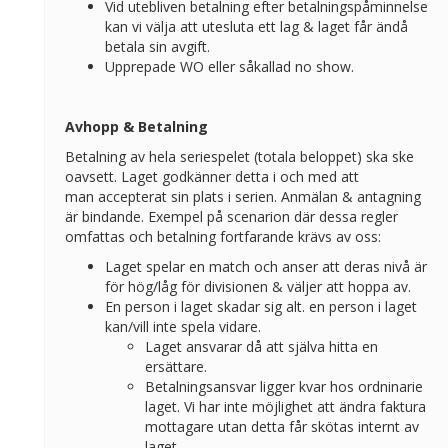
Vid utebliven betalning efter betalningspåminnelse
kan vi välja att utesluta ett lag & laget får ändå
betala sin avgift.
Upprepade WO eller såkallad no show.
Avhopp & Betalning
Betalning av hela seriespelet (totala beloppet) ska ske
oavsett. Laget godkänner detta i och med att
man accepterat sin plats i serien. Anmälan & antagning
är bindande. Exempel på scenarion där dessa regler
omfattas och betalning fortfarande krävs av oss:
Laget spelar en match och anser att deras nivå är
för hög/låg för divisionen & väljer att hoppa av.
En person i laget skadar sig alt. en person i laget
kan/vill inte spela vidare.
Laget ansvarar då att själva hitta en
ersättare.
Betalningsansvar ligger kvar hos ordninarie
laget. Vi har inte möjlighet att ändra faktura
mottagare utan detta får skötas internt av
laget.