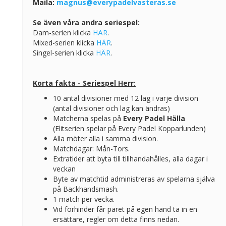
Maila:
magnus@everypadelvasteras.se
Se även våra andra seriespel:
Dam-serien klicka
HÄR
.
Mixed-serien klicka
HÄR
.
Singel-serien klicka
HÄR
.
Korta fakta - Seriespel Herr:
10 antal divisioner med 12 lag i varje division
(antal divisioner och lag kan ändras)
Matcherna spelas på
Every Padel Hälla
(Elitserien spelar på Every Padel Kopparlunden)
Alla möter alla i samma division.
Matchdagar: Mån-Tors.
Extratider att byta till tillhandahålles, alla dagar i
veckan
Byte av matchtid administreras av spelarna själva
på Backhandsmash.
1 match per vecka.
Vid förhinder får paret på egen hand ta in en
ersättare, regler om detta finns nedan.