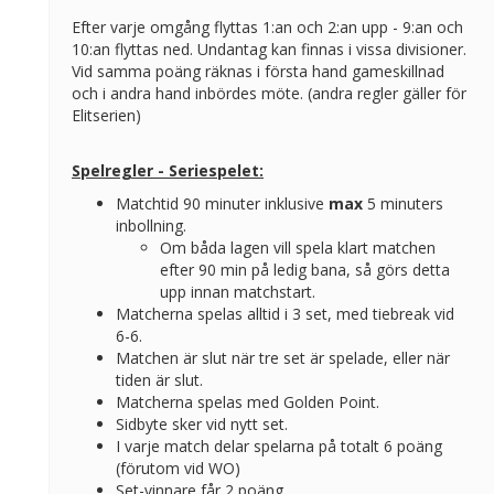
Efter varje omgång flyttas 1:an och 2:an upp - 9:an och
10:an flyttas ned. Undantag kan finnas i vissa divisioner.
Vid samma poäng räknas i första hand gameskillnad
och i andra hand inbördes möte. (andra regler gäller för
Elitserien)
Spelregler - Seriespelet:
Matchtid 90 minuter inklusive
max
5 minuters
inbollning.
Om båda lagen vill spela klart matchen
efter 90 min på ledig bana, så görs detta
upp innan matchstart.
Matcherna spelas alltid i 3 set, med tiebreak vid
6-6.
Matchen är slut när tre set är spelade, eller när
tiden är slut.
Matcherna spelas med Golden Point.
Sidbyte sker vid nytt set.
I varje match delar spelarna på totalt 6 poäng
(förutom vid WO)
Set-vinnare får 2 poäng.