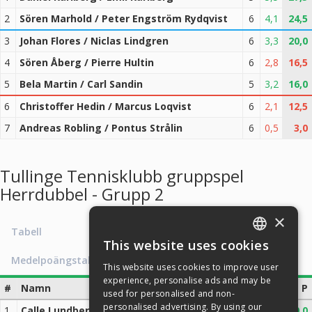
2
Sören Marhold / Peter Engström Rydqvist
6
4,1
24,5
3
Johan Flores / Niclas Lindgren
6
3,3
20,0
4
Sören Åberg / Pierre Hultin
6
2,8
16,5
5
Bela Martin / Carl Sandin
5
3,2
16,0
6
Christoffer Hedin / Marcus Loqvist
6
2,1
12,5
7
Andreas Robling / Pontus Strålin
6
0,5
3,0
Tullinge Tennisklubb gruppspel
Herrdubbel - Grupp 2
×
Tabell
This website uses cookies
ENGLISH
Medelpoängstabell
This website uses cookies to improve user
SWEDISH
experience, personalise ads and may be
#
Namn
M
x̄
P
used for personalised and non-
NORWEGIAN
personalised advertising. By using our
1
Calle Lundberg / Andreas Hernvald
4
5,0
20,0