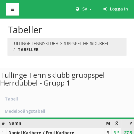
SV
Logga in
Tabeller
TULLINGE TENNISKLUBB GRUPPSPEL HERRDUBBEL
TABELLER
Tullinge Tennisklubb gruppspel
Herrdubbel - Grupp 1
Tabell
Medelpoängstabell
#
Namn
M
x̄
P
1
Daniel Karlberg / Emil Karlberg
5
5,5
27,5