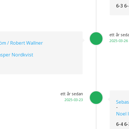
6-3 6-
ett år sed
2025-03-26
öm / Robert Wallner
asper Nordkvist
ett år sedan
2025-03-23
Sebas
-
Noel 
6-4 6-