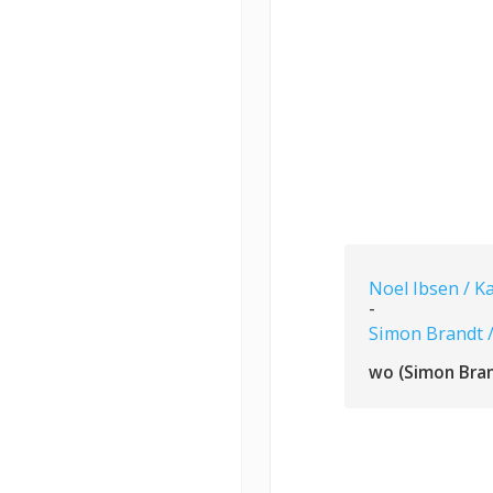
Noel Ibsen / K
-
Simon Brandt 
wo (Simon Bran