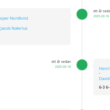
ett år sed
2025-03-16
asper Nordkvist
 Jacob Nalerius
ett år sedan
2025-03-16
Henri
-
David
6-3 6-