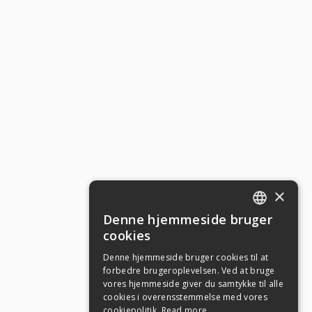
×
Denne hjemmeside bruger
ENGLISH
cookies
SWEDISH
Denne hjemmeside bruger cookies til at
forbedre brugeroplevelsen. Ved at bruge
NORWEGIAN
vores hjemmeside giver du samtykke til alle
DANISH
cookies i overensstemmelse med vores
cookiepolitik.
Read more