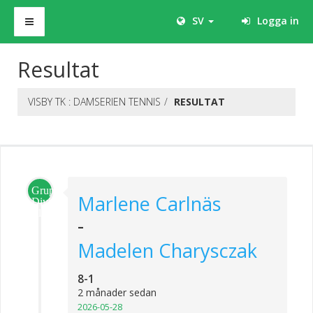
SV
Logga in
Resultat
VISBY TK : DAMSERIEN TENNIS
RESULTAT
Grupp
Marlene Carlnäs
Division
1
-
Madelen Charysczak
8-1
2 månader sedan
2026-05-28