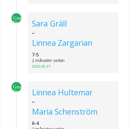
Grupp
Sara Gräll
Division
1
-
Linnea Zargarian
7-5
2 månader sedan
2026-05-27
Grupp
Linnea Hultemar
Division
1
-
Maria Schenström
6-4
2 månader sedan