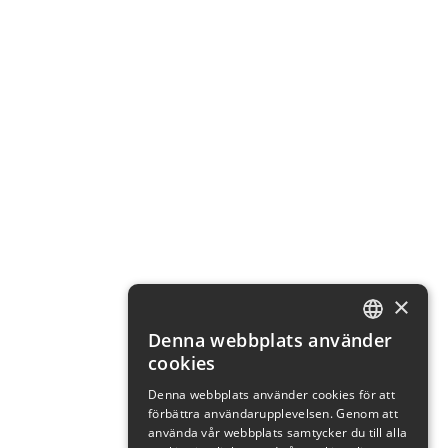
×
Denna webbplats använder
ENGLISH
cookies
SWEDISH
Denna webbplats använder cookies för att
förbättra användarupplevelsen. Genom att
NORWEGIAN
använda vår webbplats samtycker du till alla
DANISH