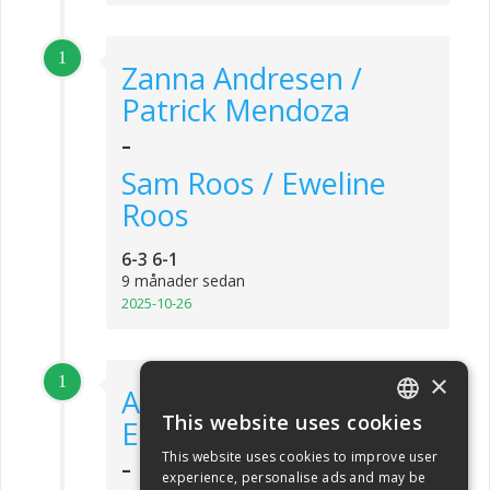
1
Zanna Andresen /
Patrick Mendoza
-
Sam Roos / Eweline
Roos
6-3 6-1
9 månader sedan
2025-10-26
×
1
Andreas Armbäck /
This website uses cookies
Elin Lövstedt
ENGLISH
-
This website uses cookies to improve user
SWEDISH
experience, personalise ads and may be