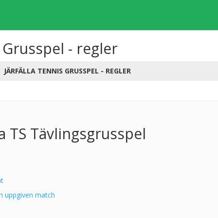
 Grusspel - regler
JÄRFÄLLA TENNIS GRUSSPEL - REGLER
la TS Tävlingsgrusspel
at
h uppgiven match