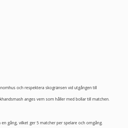
a inomhus och respektera skogränsen vid utgången till
backhandsmash anges vem som håller med bollar till matchen.
en en gång, vilket ger 5 matcher per spelare och omgång.