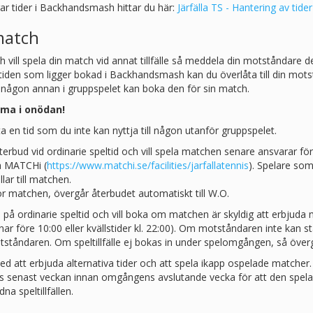
rar tider i Backhandsmash hittar du här:
Järfälla TS - Hantering av ti
match
ill spela din match vid annat tillfälle så meddela din motståndare de
den som ligger bokad i Backhandsmash kan du överlåta till din motstå
tt någon annan i gruppspelet kan boka den för sin match.
mma i onödan!
åta en tid som du inte kan nyttja till någon utanför gruppspelet.
bud vid ordinarie speltid och vill spela matchen senare ansvarar för
ia MATCHi (
https://www.matchi.se/facilities/jarfallatennis
). Spelare som
ar till matchen.
ör matchen, övergår återbudet automatiskt till W.O.
å ordinarie speltid och vill boka om matchen är skyldig att erbjuda mo
gnar före 10:00 eller kvällstider kl. 22:00). Om motståndaren inte kan 
motståndaren. Om speltillfälle ej bokas in under spelomgången, så öv
 med att erbjuda alternativa tider och att spela ikapp ospelade match
judas senast veckan innan omgångens avslutande vecka för att den spel
na speltillfällen.