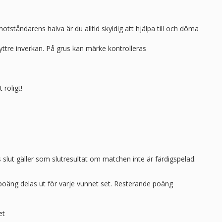
otståndarens halva är du alltid skyldig att hjälpa till och döma
yttre inverkan. På grus kan märke kontrolleras
 roligt!
 slut gäller som slutresultat om matchen inte är färdigspelad.
 poäng delas ut för varje vunnet set. Resterande poäng
et