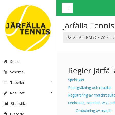
Järfälla Tennis
JÄRFÄLLA TENNIS GRUSSPEL
Start
Regler Järfäl
Schema
Spelregler
Tabeller
Poängräkning och resultat
Resultat
Registrering av matchresult
Ombokad, ospelad, W.O. oc
Statistik
Ombokning av match
Historik