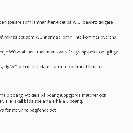
en spelare som lämnar återbudet på W.O. oavsett tidigare
a så räknas det som WO (normal), om ni inte kommer överens
tredje WO-matchen, men man kvarstår i gruppspelet om giltiga
Ogiltig WO och den spelare som inte kommer till match
arna 0 poäng. Att dela på poäng (uppgjorda matcher och
, eller skall båda spelarna erhålla 0 poäng.
vs för att vinna pågående set.