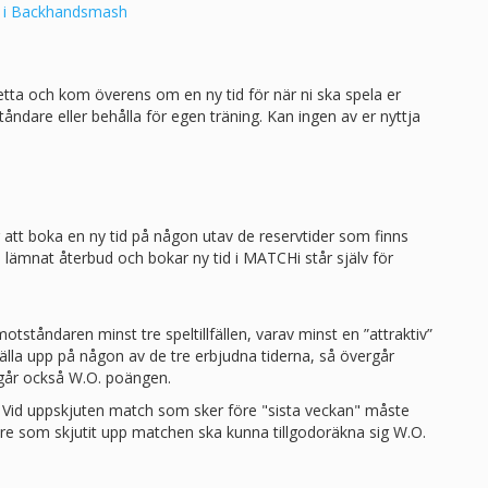
der i Backhandsmash
tta och kom överens om en ny tid för när ni ska spela er
ndare eller behålla för egen träning. Kan ingen av er nyttja
 att boka en ny tid på någon utav de reservtider som finns
 lämnat återbud och bokar ny tid i MATCHi står själv för
tståndaren minst tre speltillfällen, varav minst en ”attraktiv”
ställa upp på någon av de tre erbjudna tiderna, så övergår
ergår också W.O. poängen.
er. Vid uppskjuten match som sker före "sista veckan" måste
are som skjutit upp matchen ska kunna tillgodoräkna sig W.O.