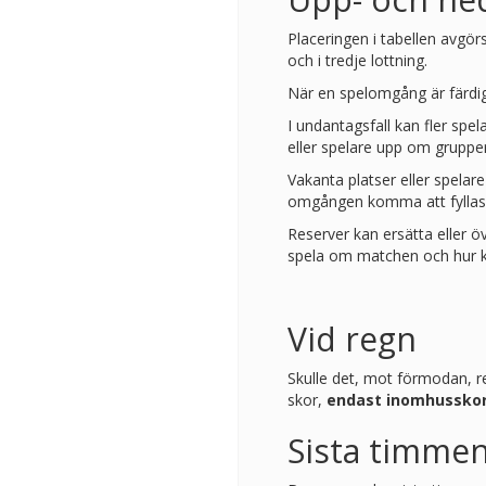
Placeringen i tabellen avgör
och i tredje lottning.
När en spelomgång är färdigs
I undantagsfall kan fler spe
eller spelare upp om grupp
Vakanta platser eller spelar
omgången komma att fyllas u
Reserver kan ersätta eller ö
spela om matchen och hur ko
Vid regn
Skulle det, mot förmodan, r
skor,
endast inomhusskor
Sista timme