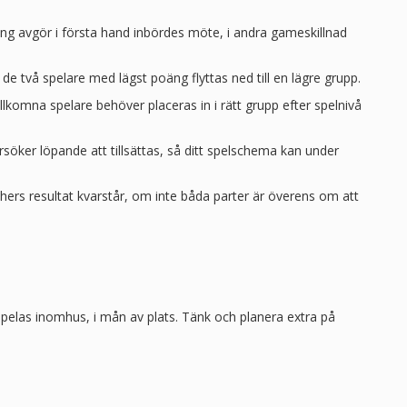
oäng avgör i första hand inbördes möte, i andra gameskillnad
de två spelare med lägst poäng flyttas ned till en lägre grupp.
illkomna spelare behöver placeras in i rätt grupp efter spelnivå
rsöker löpande att tillsättas, så ditt spelschema kan under
chers resultat kvarstår, om inte båda parter är överens om att
pelas inomhus, i mån av plats. Tänk och planera extra på