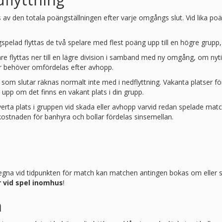
s av den totala poängställningen efter varje omgångs slut. Vid lika p
pelad flyttas de två spelare med flest poäng upp till en högre grupp, 
lare flyttas ner till en lägre division i samband med ny omgång, om nyt
er behöver omfördelas efter avhopp.
e som slutar räknas normalt inte med i nedflyttning. Vakanta platser fö
pp om det finns en vakant plats i din grupp.
verta plats i gruppen vid skada eller avhopp varvid redan spelade mat
stnaden för banhyra och bollar fördelas sinsemellan.
egna vid tidpunkten för match kan matchen antingen bokas om eller s
 vid spel inomhus
!
n