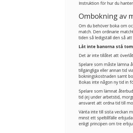
Instruktion för hur du hante
Ombokning av 
Om du behöver boka om och v
match. Den ordinarie matchti
tiden så ledigställ den så a
Låt inte banorna stå to
Det är inte tillåtet att överl
Spelare som måste lämna åter
tillgängliga eller annan tid v
bokningskostnaden samt boll
Bokas inte någon ny tid in f
Spelare som lämnat återbud p
tid (ej under arbetstid, mor
ansvaret att ordna tid till 
Vänta inte till sista veckan
minst ett speltillfälle erb
enligt principen om tre erbjud