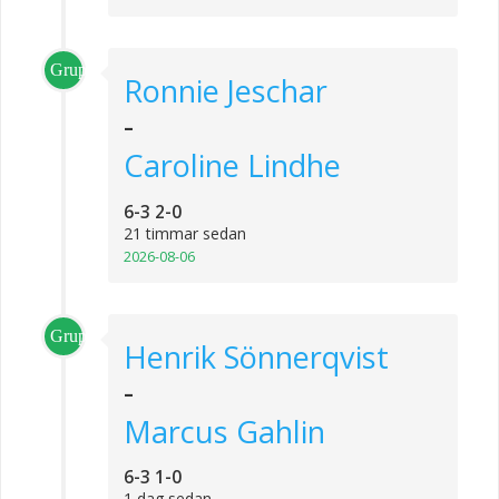
Grupp_2
Ronnie Jeschar
-
Caroline Lindhe
6-3 2-0
21 timmar sedan
2026-08-06
Grupp_1
Henrik Sönnerqvist
-
Marcus Gahlin
6-3 1-0
1 dag sedan