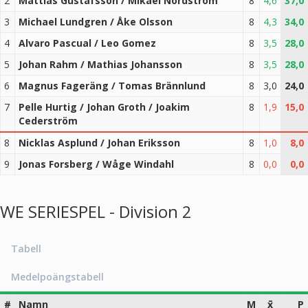
2
Mattias Gustafsson / Mikael Nordström
8
4,6
37,0
3
Michael Lundgren / Åke Olsson
8
4,3
34,0
4
Alvaro Pascual / Leo Gomez
8
3,5
28,0
5
Johan Rahm / Mathias Johansson
8
3,5
28,0
6
Magnus Fageräng / Tomas Brännlund
8
3,0
24,0
7
Pelle Hurtig / Johan Groth / Joakim
8
1,9
15,0
Cederström
8
Nicklas Asplund / Johan Eriksson
8
1,0
8,0
9
Jonas Forsberg / Wåge Windahl
8
0,0
0,0
WE SERIESPEL - Division 2
Tabell
Medelpoängstabell
#
Namn
M
x̄
P