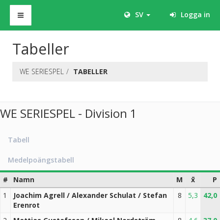
SV
Logga in
Tabeller
WE SERIESPEL
TABELLER
WE SERIESPEL - Division 1
Tabell
Medelpoängstabell
#
Namn
M
x̄
P
1
Joachim Agrell / Alexander Schulat / Stefan
8
5,3
42,0
Erenrot