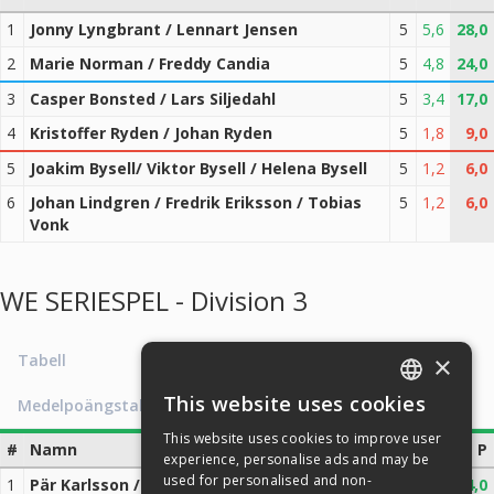
1
Jonny Lyngbrant / Lennart Jensen
5
5,6
28,0
2
Marie Norman / Freddy Candia
5
4,8
24,0
3
Casper Bonsted / Lars Siljedahl
5
3,4
17,0
4
Kristoffer Ryden / Johan Ryden
5
1,8
9,0
5
Joakim Bysell/ Viktor Bysell / Helena Bysell
5
1,2
6,0
6
Johan Lindgren / Fredrik Eriksson / Tobias
5
1,2
6,0
Vonk
WE SERIESPEL - Division 3
×
Tabell
This website uses cookies
Medelpoängstabell
ENGLISH
This website uses cookies to improve user
#
Namn
M
x̄
P
SWEDISH
experience, personalise ads and may be
used for personalised and non-
1
Pär Karlsson / Håkan Eliason / Fredrik
4
6,0
24,0
NORWEGIAN